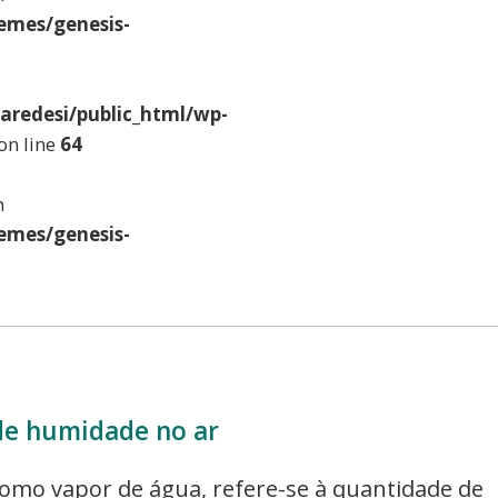
emes/genesis-
aredesi/public_html/wp-
on line
64
n
emes/genesis-
de humidade no ar
mo vapor de água, refere-se à quantidade de