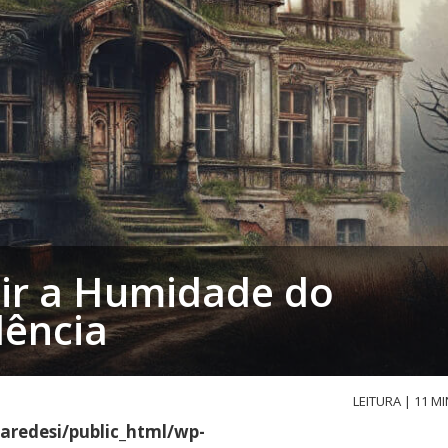
ir a Humidade do
dência
LEITURA | 11 MI
aredesi/public_html/wp-