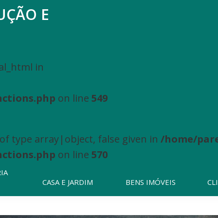
UÇÃO E
Pesquisar
neste
website
al_html in
nctions.php
on line
549
f type array|object, false given in
/home/pare
nctions.php
on line
570
IA
CASA E JARDIM
BENS IMÓVEIS
CL