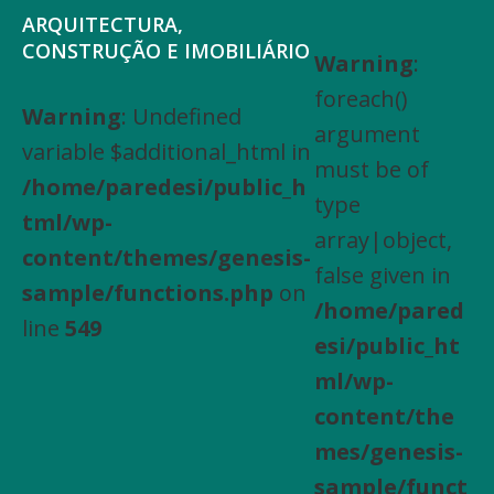
Saltar
Skip
ARQUITECTURA,
para
to
CONSTRUÇÃO E IMOBILIÁRIO
Warning
:
Arquitectura,
o
main
foreach()
Engenharia
Warning
: Undefined
menu
content
argument
Civil,
variable $additional_html in
principal
must be of
Actividades
/home/paredesi/public_h
type
especializadas
tml/wp-
array|object,
de
content/themes/genesis-
false given in
construção,
sample/functions.php
on
/home/pared
Arrendamento
line
549
esi/public_ht
de
ml/wp-
bens
content/the
imóveis,
mes/genesis-
Compra
sample/funct