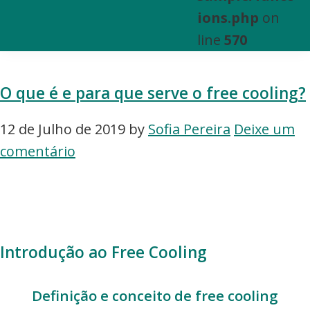
e
ions.php
on
Venda
line
570
de
Bens
O que é e para que serve o free cooling?
Imóveis
12 de Julho de 2019
by
Sofia Pereira
Deixe um
comentário
Introdução ao Free Cooling
Definição e conceito de free cooling