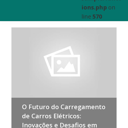
e
ions.php
on
Venda
line
570
de
Bens
Imóveis
O Futuro do Carregamento
de Carros Elétricos:
Inovações e Desafios em