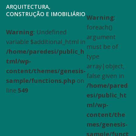
Saltar
Skip
ARQUITECTURA,
para
to
CONSTRUÇÃO E IMOBILIÁRIO
Warning
:
Arquitectura,
o
main
foreach()
Engenharia
Warning
: Undefined
menu
content
argument
Civil,
variable $additional_html in
principal
must be of
Actividades
/home/paredesi/public_h
type
especializadas
tml/wp-
array|object,
de
content/themes/genesis-
false given in
construção,
sample/functions.php
on
/home/pared
Arrendamento
line
549
esi/public_ht
de
ml/wp-
bens
content/the
imóveis,
mes/genesis-
Compra
sample/funct