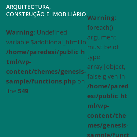
Saltar
Skip
ARQUITECTURA,
para
to
CONSTRUÇÃO E IMOBILIÁRIO
Warning
:
Arquitectura,
o
main
foreach()
Engenharia
Warning
: Undefined
menu
content
argument
Civil,
variable $additional_html in
principal
must be of
Actividades
/home/paredesi/public_h
type
especializadas
tml/wp-
array|object,
de
content/themes/genesis-
false given in
construção,
sample/functions.php
on
/home/pared
Arrendamento
line
549
esi/public_ht
de
ml/wp-
bens
content/the
imóveis,
mes/genesis-
Compra
sample/funct