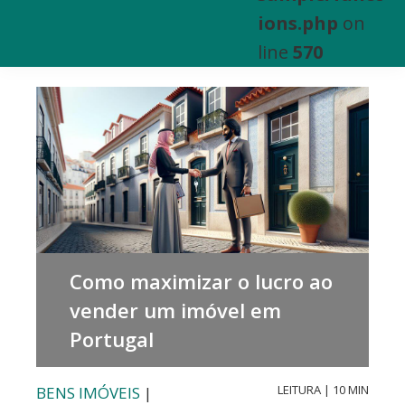
e
ions.php
on
Venda
line
570
de
Bens
Imóveis
Como maximizar o lucro ao
vender um imóvel em
Portugal
LEITURA | 10 MIN
BENS IMÓVEIS
|