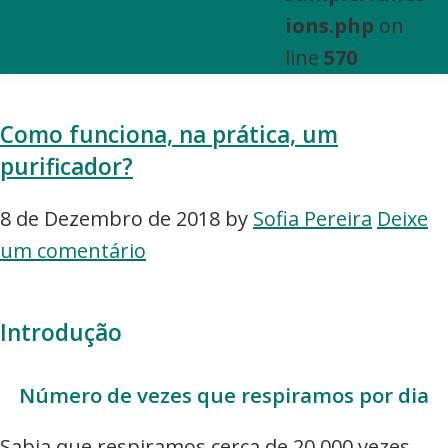
e
ions.php
on
Venda
line
570
de
Bens
Como funciona, na prática, um
Imóveis
purificador?
8 de Dezembro de 2018
by
Sofia Pereira
Deixe
um comentário
Introdução
Número de vezes que respiramos por dia
Sabia que respiramos cerca de 20.000 vezes