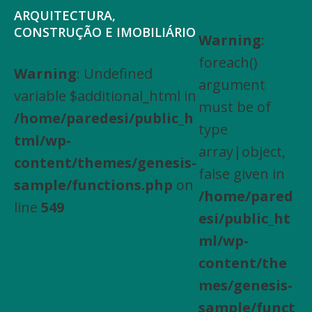
Saltar
Skip
ARQUITECTURA,
para
to
CONSTRUÇÃO E IMOBILIÁRIO
Warning
:
Arquitectura,
o
main
foreach()
Engenharia
Warning
: Undefined
menu
content
argument
Civil,
variable $additional_html in
principal
must be of
Actividades
/home/paredesi/public_h
type
especializadas
tml/wp-
array|object,
de
content/themes/genesis-
false given in
construção,
sample/functions.php
on
/home/pared
Arrendamento
line
549
esi/public_ht
de
ml/wp-
bens
content/the
imóveis,
mes/genesis-
Compra
sample/funct