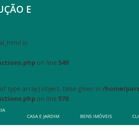
UÇÃO E
Pesquisar
neste
website
al_html in
nctions.php
on line
549
f type array|object, false given in
/home/pare
nctions.php
on line
570
IA
CASA E JARDIM
BENS IMÓVEIS
CL