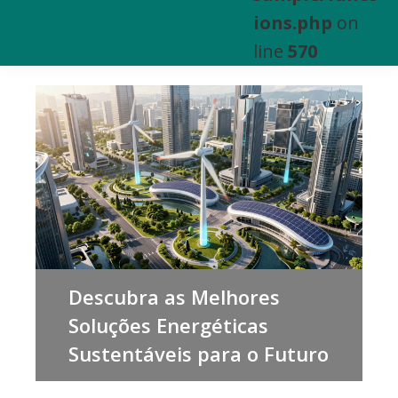
e
ions.php
on
Venda
line
570
de
Bens
Imóveis
Descubra as Melhores
Soluções Energéticas
Sustentáveis para o Futuro