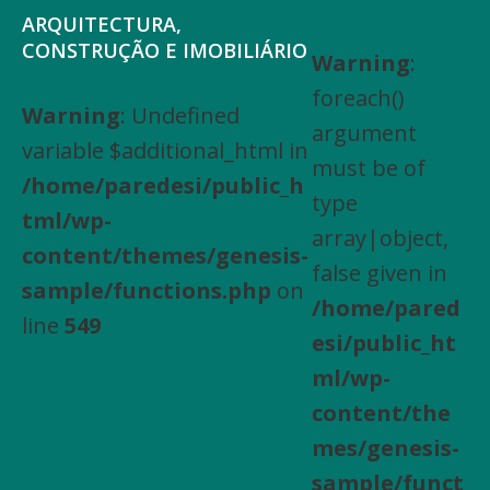
Saltar
Skip
ARQUITECTURA,
para
to
CONSTRUÇÃO E IMOBILIÁRIO
Warning
:
Arquitectura,
o
main
foreach()
Engenharia
Warning
: Undefined
menu
content
argument
Civil,
variable $additional_html in
principal
must be of
Actividades
/home/paredesi/public_h
type
especializadas
tml/wp-
array|object,
de
content/themes/genesis-
false given in
construção,
sample/functions.php
on
/home/pared
Arrendamento
line
549
esi/public_ht
de
ml/wp-
bens
content/the
imóveis,
mes/genesis-
Compra
sample/funct