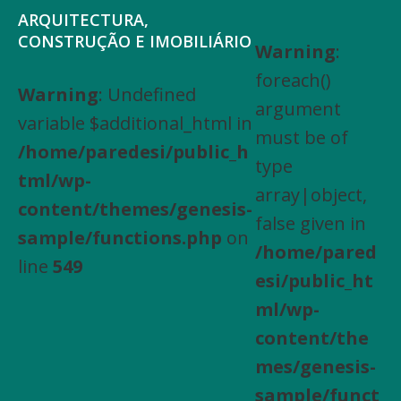
Saltar
Skip
ARQUITECTURA,
para
to
CONSTRUÇÃO E IMOBILIÁRIO
Warning
:
Arquitectura,
o
main
foreach()
Engenharia
Warning
: Undefined
menu
content
argument
Civil,
variable $additional_html in
principal
must be of
Actividades
/home/paredesi/public_h
type
especializadas
tml/wp-
array|object,
de
content/themes/genesis-
false given in
construção,
sample/functions.php
on
/home/pared
Arrendamento
line
549
esi/public_ht
de
ml/wp-
bens
content/the
imóveis,
mes/genesis-
Compra
sample/funct