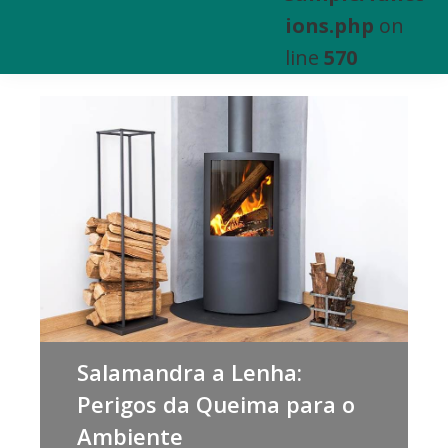
e
ions.php
on
Venda
line
570
de
Bens
Imóveis
Salamandra a Lenha:
Perigos da Queima para o
Ambiente