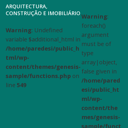
Saltar
Skip
ARQUITECTURA,
para
to
CONSTRUÇÃO E IMOBILIÁRIO
Warning
:
Arquitectura,
o
main
foreach()
Engenharia
Warning
: Undefined
menu
content
argument
Civil,
variable $additional_html in
principal
must be of
Actividades
/home/paredesi/public_h
type
especializadas
tml/wp-
array|object,
de
content/themes/genesis-
false given in
construção,
sample/functions.php
on
/home/pared
Arrendamento
line
549
esi/public_ht
de
ml/wp-
bens
content/the
imóveis,
mes/genesis-
Compra
sample/funct