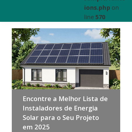
e
ions.php
on
Venda
line
570
de
Bens
Imóveis
Encontre a Melhor Lista de
Instaladores de Energia
Solar para o Seu Projeto
em 2025