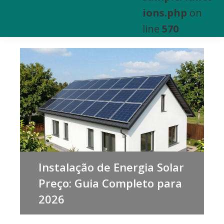
e
ions.php
on
Venda
line
570
de
Bens
Imóveis
Instalação de Energia Solar
Preço: Guia Completo para
2026