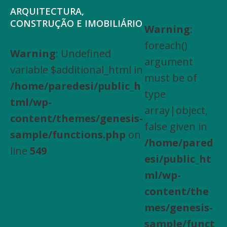
Saltar
Skip
ARQUITECTURA,
para
to
CONSTRUÇÃO E IMOBILIÁRIO
Warning
:
Arquitectura,
o
main
foreach()
Engenharia
Warning
: Undefined
menu
content
argument
Civil,
variable $additional_html in
principal
must be of
Actividades
/home/paredesi/public_h
type
especializadas
tml/wp-
array|object,
de
content/themes/genesis-
false given in
construção,
sample/functions.php
on
/home/pared
Arrendamento
line
549
esi/public_ht
de
ml/wp-
bens
content/the
imóveis,
mes/genesis-
Compra
sample/funct