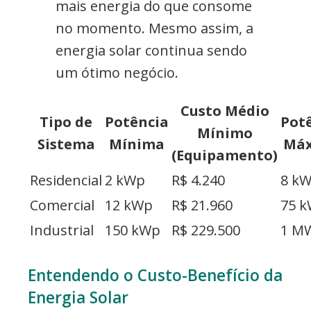
mais energia do que consome
no momento. Mesmo assim, a
energia solar continua sendo
um ótimo negócio.
Custo Médio
Tipo de
Potência
Pot
Mínimo
Sistema
Mínima
Má
(Equipamento)
Residencial
2 kWp
R$ 4.240
8 k
Comercial
12 kWp
R$ 21.960
75 
Industrial
150 kWp
R$ 229.500
1 M
Entendendo o Custo-Benefício da
Energia Solar