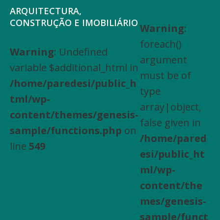
Saltar
Skip
ARQUITECTURA,
para
to
CONSTRUÇÃO E IMOBILIÁRIO
Warning
:
Arquitectura,
o
main
foreach()
Engenharia
Warning
: Undefined
menu
content
argument
Civil,
variable $additional_html in
principal
must be of
Actividades
/home/paredesi/public_h
type
especializadas
tml/wp-
array|object,
de
content/themes/genesis-
false given in
construção,
sample/functions.php
on
/home/pared
Arrendamento
line
549
esi/public_ht
de
ml/wp-
bens
content/the
imóveis,
mes/genesis-
Compra
sample/funct