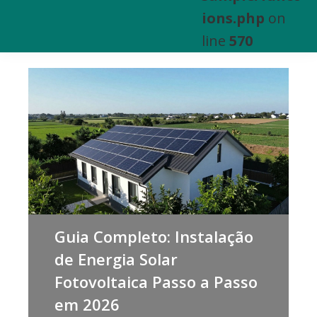
e
ions.php
on
Venda
line
570
de
Bens
Imóveis
Guia Completo: Instalação
de Energia Solar
Fotovoltaica Passo a Passo
em 2026