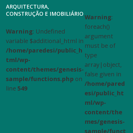
Saltar
Skip
ARQUITECTURA,
para
to
CONSTRUÇÃO E IMOBILIÁRIO
Warning
:
Arquitectura,
o
main
foreach()
Engenharia
Warning
: Undefined
menu
content
argument
Civil,
variable $additional_html in
principal
must be of
Actividades
/home/paredesi/public_h
type
especializadas
tml/wp-
array|object,
de
content/themes/genesis-
false given in
construção,
sample/functions.php
on
/home/pared
Arrendamento
line
549
esi/public_ht
de
ml/wp-
bens
content/the
imóveis,
mes/genesis-
Compra
sample/funct