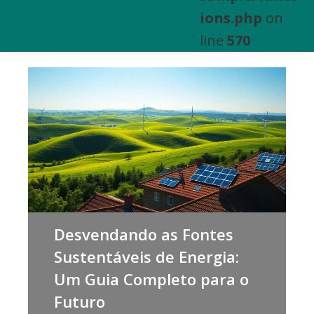
e
ions.php
on
Venda
line
570
de
Bens
Imóveis
Desvendando as Fontes
Sustentáveis de Energia:
Um Guia Completo para o
Futuro