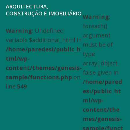
Saltar
Skip
ARQUITECTURA,
para
to
CONSTRUÇÃO E IMOBILIÁRIO
Warning
:
Arquitectura,
o
main
foreach()
Engenharia
Warning
: Undefined
menu
content
argument
Civil,
variable $additional_html in
principal
must be of
Actividades
/home/paredesi/public_h
type
especializadas
tml/wp-
array|object,
de
content/themes/genesis-
false given in
construção,
sample/functions.php
on
/home/pared
Arrendamento
line
549
esi/public_ht
de
ml/wp-
bens
content/the
imóveis,
mes/genesis-
Compra
sample/funct