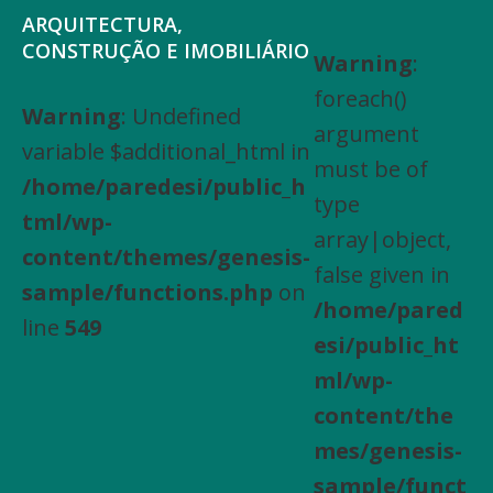
Saltar
Skip
ARQUITECTURA,
para
to
CONSTRUÇÃO E IMOBILIÁRIO
Warning
:
Arquitectura,
o
main
foreach()
Engenharia
Warning
: Undefined
menu
content
argument
Civil,
variable $additional_html in
principal
must be of
Actividades
/home/paredesi/public_h
type
especializadas
tml/wp-
array|object,
de
content/themes/genesis-
false given in
construção,
sample/functions.php
on
/home/pared
Arrendamento
line
549
esi/public_ht
de
ml/wp-
bens
content/the
imóveis,
mes/genesis-
Compra
sample/funct