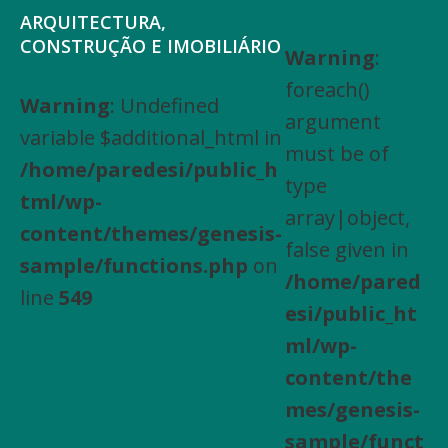
Saltar
Skip
ARQUITECTURA,
para
to
CONSTRUÇÃO E IMOBILIÁRIO
Warning
:
Arquitectura,
o
main
foreach()
Engenharia
Warning
: Undefined
menu
content
argument
Civil,
variable $additional_html in
principal
must be of
Actividades
/home/paredesi/public_h
type
especializadas
tml/wp-
array|object,
de
content/themes/genesis-
false given in
construção,
sample/functions.php
on
/home/pared
Arrendamento
line
549
esi/public_ht
de
ml/wp-
bens
content/the
imóveis,
mes/genesis-
Compra
sample/funct