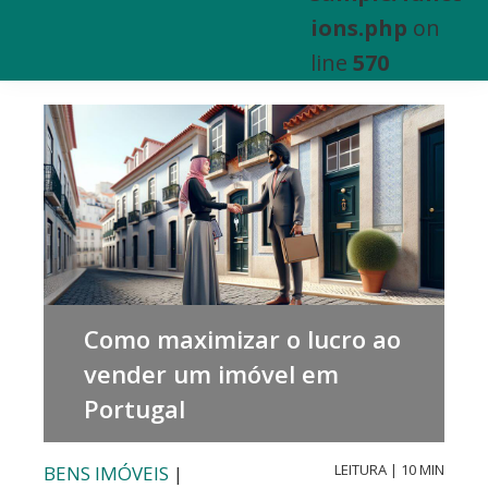
e
ions.php
on
Venda
line
570
de
Bens
Imóveis
Como maximizar o lucro ao
vender um imóvel em
Portugal
LEITURA | 10 MIN
BENS IMÓVEIS
|