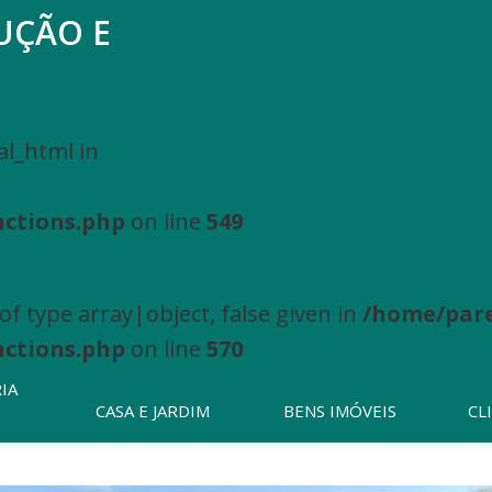
UÇÃO E
Pesquisar
neste
website
al_html in
nctions.php
on line
549
f type array|object, false given in
/home/pare
nctions.php
on line
570
IA
CASA E JARDIM
BENS IMÓVEIS
CL