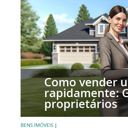
Compra
e
Venda
de
Bens
Imóveis
Como vender u
rapidamente: G
proprietários
BENS IMÓVEIS
|