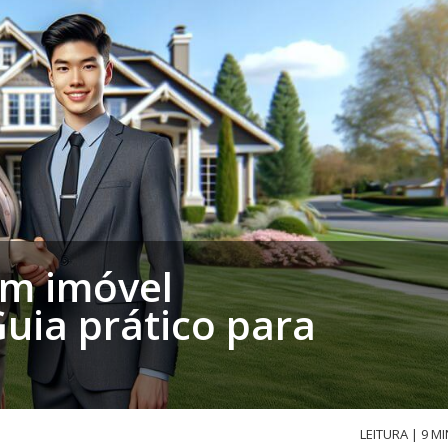
m imóvel
uia prático para
LEITURA | 9 MI