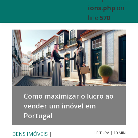
e
ions.php
on
Venda
line
570
de
Bens
Imóveis
Como maximizar o lucro ao
vender um imóvel em
Portugal
LEITURA | 10 MIN
BENS IMÓVEIS
|