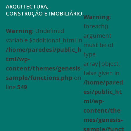
Saltar
Skip
ARQUITECTURA,
para
to
CONSTRUÇÃO E IMOBILIÁRIO
Warning
:
Arquitectura,
o
main
foreach()
Engenharia
Warning
: Undefined
menu
content
argument
Civil,
variable $additional_html in
principal
must be of
Actividades
/home/paredesi/public_h
type
especializadas
tml/wp-
array|object,
de
content/themes/genesis-
false given in
construção,
sample/functions.php
on
/home/pared
Arrendamento
line
549
esi/public_ht
de
ml/wp-
bens
content/the
imóveis,
mes/genesis-
Compra
sample/funct