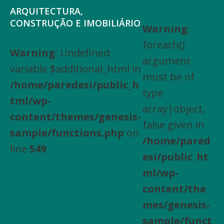
Saltar
Skip
ARQUITECTURA,
para
to
CONSTRUÇÃO E IMOBILIÁRIO
Warning
:
Arquitectura,
o
main
foreach()
Engenharia
Warning
: Undefined
menu
content
argument
Civil,
variable $additional_html in
principal
must be of
Actividades
/home/paredesi/public_h
type
especializadas
tml/wp-
array|object,
de
content/themes/genesis-
false given in
construção,
sample/functions.php
on
/home/pared
Arrendamento
line
549
esi/public_ht
de
ml/wp-
bens
content/the
imóveis,
mes/genesis-
Compra
sample/funct