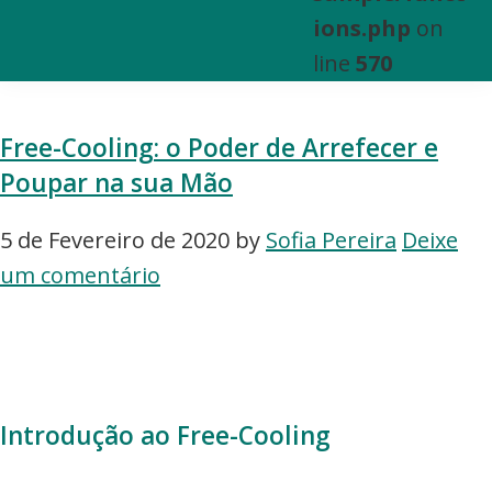
e
ions.php
on
Venda
line
570
de
Bens
Free-Cooling: o Poder de Arrefecer e
Imóveis
Poupar na sua Mão
5 de Fevereiro de 2020
by
Sofia Pereira
Deixe
um comentário
Introdução ao Free-Cooling