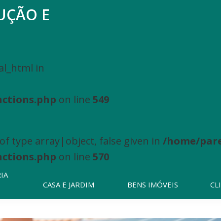
UÇÃO E
Pesquisar
neste
website
al_html in
nctions.php
on line
549
f type array|object, false given in
/home/pare
nctions.php
on line
570
IA
CASA E JARDIM
BENS IMÓVEIS
CL