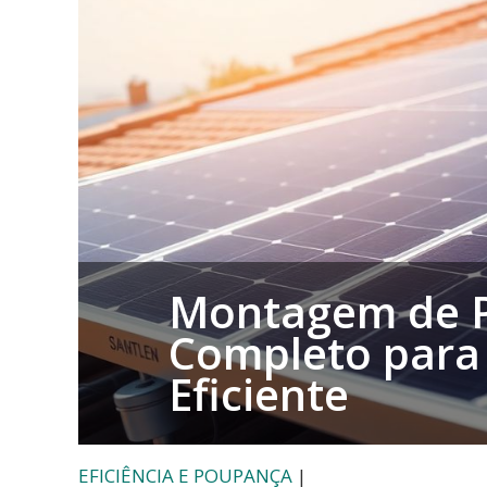
Compra
e
Venda
de
Bens
Imóveis
Montagem de Pa
Completo para 
Eficiente
EFICIÊNCIA E POUPANÇA
|