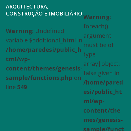
Saltar
Skip
ARQUITECTURA,
para
to
CONSTRUÇÃO E IMOBILIÁRIO
Warning
:
Arquitectura,
o
main
foreach()
Engenharia
Warning
: Undefined
menu
content
argument
Civil,
variable $additional_html in
principal
must be of
Actividades
/home/paredesi/public_h
type
especializadas
tml/wp-
array|object,
de
content/themes/genesis-
false given in
construção,
sample/functions.php
on
/home/pared
Arrendamento
line
549
esi/public_ht
de
ml/wp-
bens
content/the
imóveis,
mes/genesis-
Compra
sample/funct