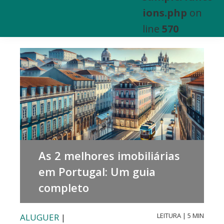
e
ions.php
on
Venda
line
570
de
Bens
Imóveis
As 2 melhores imobiliárias
em Portugal: Um guia
completo
LEITURA | 5 MIN
ALUGUER
|