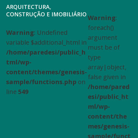
Saltar
Skip
ARQUITECTURA,
para
to
CONSTRUÇÃO E IMOBILIÁRIO
Warning
:
Arquitectura,
o
main
foreach()
Engenharia
Warning
: Undefined
menu
content
argument
Civil,
variable $additional_html in
principal
must be of
Actividades
/home/paredesi/public_h
type
especializadas
tml/wp-
array|object,
de
content/themes/genesis-
false given in
construção,
sample/functions.php
on
/home/pared
Arrendamento
line
549
esi/public_ht
de
ml/wp-
bens
content/the
imóveis,
mes/genesis-
Compra
sample/funct