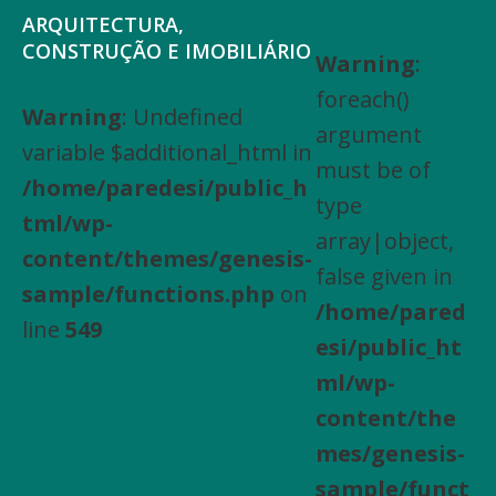
Saltar
Skip
ARQUITECTURA,
para
to
CONSTRUÇÃO E IMOBILIÁRIO
Warning
:
Arquitectura,
o
main
foreach()
Engenharia
Warning
: Undefined
menu
content
argument
Civil,
variable $additional_html in
principal
must be of
Actividades
/home/paredesi/public_h
type
especializadas
tml/wp-
array|object,
de
content/themes/genesis-
false given in
construção,
sample/functions.php
on
/home/pared
Arrendamento
line
549
esi/public_ht
de
ml/wp-
bens
content/the
imóveis,
mes/genesis-
Compra
sample/funct