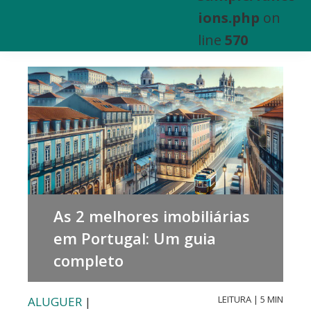
e
ions.php
on
Venda
line
570
de
Bens
Imóveis
As 2 melhores imobiliárias
em Portugal: Um guia
completo
LEITURA | 5 MIN
ALUGUER
|