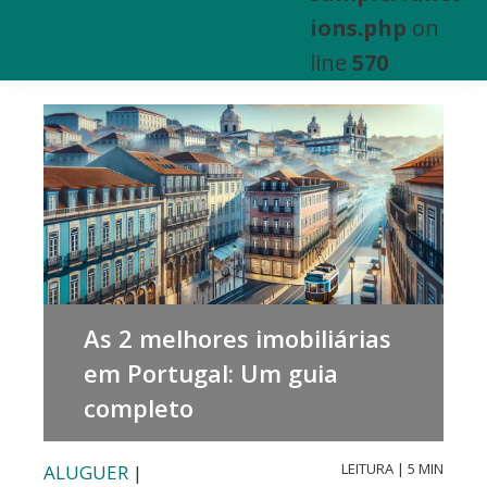
e
ions.php
on
Venda
line
570
de
Bens
Imóveis
As 2 melhores imobiliárias
em Portugal: Um guia
completo
LEITURA | 5 MIN
ALUGUER
|