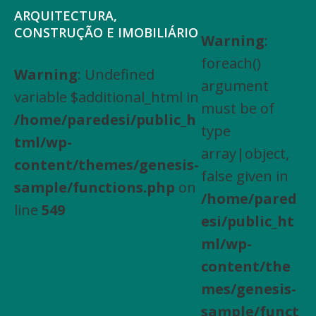
Saltar
Skip
ARQUITECTURA,
para
to
CONSTRUÇÃO E IMOBILIÁRIO
Warning
:
Arquitectura,
o
main
foreach()
Engenharia
Warning
: Undefined
menu
content
argument
Civil,
variable $additional_html in
principal
must be of
Actividades
/home/paredesi/public_h
type
especializadas
tml/wp-
array|object,
de
content/themes/genesis-
false given in
construção,
sample/functions.php
on
/home/pared
Arrendamento
line
549
esi/public_ht
de
ml/wp-
bens
content/the
imóveis,
mes/genesis-
Compra
sample/funct